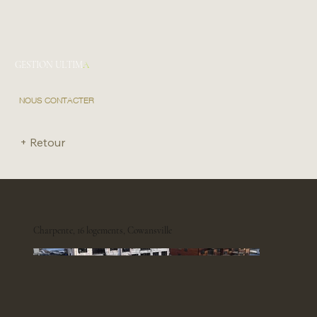
GESTION ULTIM
A
NOUS CONTACTER
+ Retour
Charpente, 16 logements, Cowansville